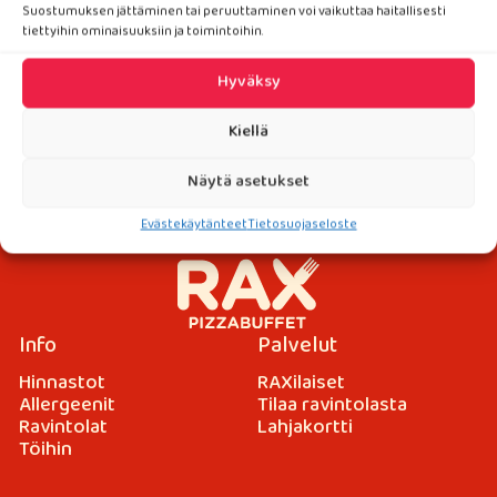
Suostumuksen jättäminen tai peruuttaminen voi vaikuttaa haitallisesti
tiettyihin ominaisuuksiin ja toimintoihin.
Hyväksy
Kiellä
Näytä asetukset
Evästekäytänteet
Tietosuojaseloste
Salaatti
Lue lisää
Info
Palvelut
Hinnastot
RAXilaiset
Allergeenit
Tilaa ravintolasta
Ravintolat
Lahjakortti
Töihin