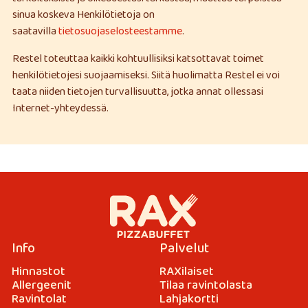
sinua koskeva Henkilötietoja on
saatavilla
tietosuojaselosteestamme
.
Restel toteuttaa kaikki kohtuullisiksi katsottavat toimet
henkilötietojesi suojaamiseksi. Siitä huolimatta Restel ei voi
taata niiden tietojen turvallisuutta, jotka annat ollessasi
Internet-yhteydessä.
Info
Palvelut
Hinnastot
RAXilaiset
Allergeenit
Tilaa ravintolasta
Ravintolat
Lahjakortti