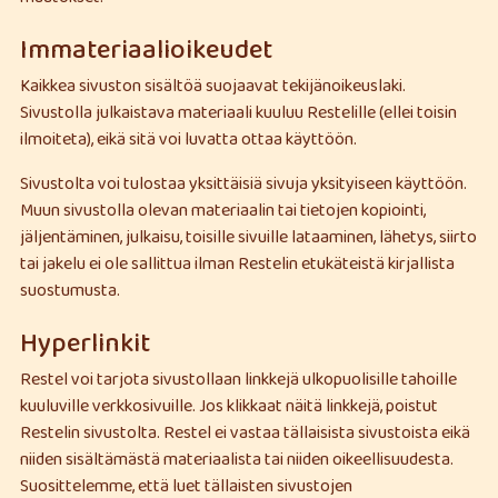
Immateriaalioikeudet
Kaikkea sivuston sisältöä suojaavat tekijänoikeuslaki.
Sivustolla julkaistava materiaali kuuluu Restelille (ellei toisin
ilmoiteta), eikä sitä voi luvatta ottaa käyttöön.
Sivustolta voi tulostaa yksittäisiä sivuja yksityiseen käyttöön.
Muun sivustolla olevan materiaalin tai tietojen kopiointi,
jäljentäminen, julkaisu, toisille sivuille lataaminen, lähetys, siirto
tai jakelu ei ole sallittua ilman Restelin etukäteistä kirjallista
suostumusta.
Hyperlinkit
Restel voi tarjota sivustollaan linkkejä ulkopuolisille tahoille
kuuluville verkkosivuille. Jos klikkaat näitä linkkejä, poistut
Restelin sivustolta. Restel ei vastaa tällaisista sivustoista eikä
niiden sisältämästä materiaalista tai niiden oikeellisuudesta.
Suosittelemme, että luet tällaisten sivustojen