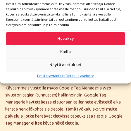
evästeitä, tallentaaksemme ja/tai käyttääksemme laitetietoja. Näiden
IP-osoitteesi) keräämisen ja käyttämisen Googlessa
tekniikoiden hyväksyminen antaa meille mahdollisuuden käsitellä tietoja,
lataamalla ja asentamalla seuraavasta linkistä
kuten selauskäyttäytymistä tai yksilöllisiä tunnuksia tällä sivustolla.
selainlisäosan:
https://tools.google.com/dlpage/gaoptout?
Suostumuksen jättäminen tai peruuttaminen voi vaikuttaa haitallisesti
tiettyihin ominaisuuksiin ja toimintoihin.
hl=fi
. Huomaa, että lisäosa on selain- ja tietokonekohtainen.
Jos poistat lisäosan käytöstä, niin käyttöä koskevia tietojasi
Hyväksy
voidaan kerätä. Voit tutustua Googlen tietosuojakäytäntöön
osoitteessa
https://www.google.com/intl/fi/policies/privacy/
.
Kiellä
Voit estää tietojen keräämisen Google Analyticsin avulla myös
napsauttamalla seuraavaa linkkiä. Tässä tapauksessa
Näytä asetukset
tietokoneellesi asennetaan Opt-Out-eväste, joka estää
tietojesi keräämisen käydessäsi tällä verkkosivustolla.
Evästekäytänteet
Tietosuojaseloste
Käytämme sivustolla myös Google Tag Manageria Web-
sivuston tagien (tunnusten) hallinnointiin. Google Tag
Manageria käytettäessä ei suoraan tallenneta evästeitä eikä
kerätä henkilökohtaisia tietoja. Tämä työkalu aktivoi muita
palveluja, jotka keräävät tietyissä tapauksissa tietoja. Google
Tag Manager ei itse käytä näitä tietoja.