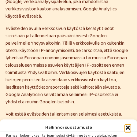
(Google) verkkoanalyysipalvelua, joka mahdollistaa
verkkosivuston käytön analysoimisen. Google Analytics
käyttää evästeitä.
Evästeiden avulla verkkosivun käytöstä kerätyt tiedot
siirretään ja tallennetaan pääsääntöisesti Googlen
palvelimelle Yhdysvaltoihin. Tällä verkkosivulla on kuitenkin
otettu käyttöön IP-anonymisointi. Se tarkoittaa, että Google
lyhentää Euroopan unionin jäsenmaissa tai muissa Euroopan
talousalueen maissa asuvien käyttäjien IP-osoitteen ennen
toimitusta Yhdysvaltoihin. Verkkosivujen käytöstä saatujen
tietojen perusteella arvioidaan verkkosivuston käyttöä,
laaditaan käyttötietoraportteja sekä kehitetään sivustoa.
Google Analyticsin selvittämää selaimesi IP-osoitetta ei
yhdistetä muihin Googlen tietoihin.
Voit estää evästeiden tallentamisen selaimesi asetuksista.
Tällöin et kuitenkaan pysty käyttämään sivuston kaikkia
Hallinnoi suostumusta
ominaisuuksia täydellisesti. Lisäksi voit estää evästeiden avulla
kerättyjen verkkosivuston käyttöön liittyvien tietojen (kuten
Parhaan kokemuksen tarjoamiseksi käytämme teknologioita, kuten