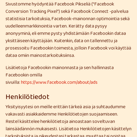
Sivustomme hyödyntää Facebook Pikseliä (“Facebook
Conversion Tracking Pixel”) sekä Facebook Connect -palvelua
statistisia tarkoituksia, Facebook-mainonnan optimointia sekä
uudelleenmarkkinointia varten. Kerätty data pysyy
anonyyminä, eli emme pysty yhdistämään Facebookin dataa
yksittäiseen käyttäjään. Kuitenkin, data on tallennettu ja
prosessoitu Facebookin toimesta, jolloin Facebook voi käyttää
dataa omiin mainostarkoituksiinsa.
Lisätietoja Facebookin mainonnasta ja sen hallinnasta
Facebookin omilla
sivuilla:
https://www.facebook.com/about/ads
Henkilötiedot
Yksityisyytesi on meille erittäin tärkeä asia ja suhtaudumme
vakavasti asiakkaidemme Henkilötietojen suojaamiseen.
Restel käsittelee henkilötietoja ainoastaan soveltuvan
lainsäädännön mukaisesti. Lisätietoa Henkilötietojen käsittelyn
tarkoituksista ja oikeudestasi tarkastaa, muuttaa tai poistaa