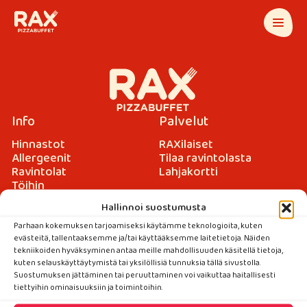
Info
Palvelut
Hinnastot
RAXilaiset
Allergeenit
Tilaa ravintolasta
Ravintolat
Lahjakortti
Töihin
Hallinnoi suostumusta
Ota yhteyttä
Parhaan kokemuksen tarjoamiseksi käytämme teknologioita, kuten
evästeitä, tallentaaksemme ja/tai käyttääksemme laitetietoja. Näiden
Palaute
tekniikoiden hyväksyminen antaa meille mahdollisuuden käsitellä tietoja,
Medialle
kuten selauskäyttäytymistä tai yksilöllisiä tunnuksia tällä sivustolla.
Yhteystiedot
Suostumuksen jättäminen tai peruuttaminen voi vaikuttaa haitallisesti
tiettyihin ominaisuuksiin ja toimintoihin.