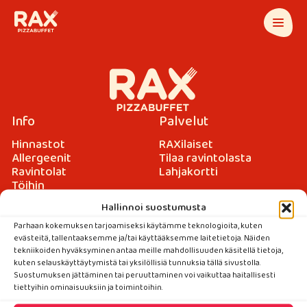
Info
Palvelut
Hinnastot
RAXilaiset
Allergeenit
Tilaa ravintolasta
Ravintolat
Lahjakortti
Töihin
Hallinnoi suostumusta
Ota yhteyttä
Parhaan kokemuksen tarjoamiseksi käytämme teknologioita, kuten
evästeitä, tallentaaksemme ja/tai käyttääksemme laitetietoja. Näiden
Palaute
tekniikoiden hyväksyminen antaa meille mahdollisuuden käsitellä tietoja,
Medialle
kuten selauskäyttäytymistä tai yksilöllisiä tunnuksia tällä sivustolla.
Yhteystiedot
Suostumuksen jättäminen tai peruuttaminen voi vaikuttaa haitallisesti
tiettyihin ominaisuuksiin ja toimintoihin.