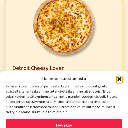
Detroit Cheesy Lover
(L), Mozzarellajuusto, vuohenjuusto, Aura-
Hallinnoi suostumusta
juusto, ruohosipuli, (pizzan halkaisija 28cm)
Parhaan kokemuksen tarjoamiseksi käytämme teknologioita, kuten
evästeitä, tallentaaksemme ja/tai käyttääksemme laitetietoja. Näiden
tekniikoiden hyväksyminen antaa meille mahdollisuuden käsitellä tietoja,
kuten selauskäyttäytymistä tai yksilöllisiä tunnuksia tällä sivustolla.
Suostumuksen jättäminen tai peruuttaminen voi vaikuttaa haitallisesti
UUTUUS
tiettyihin ominaisuuksiin ja toimintoihin.
Hyväksy