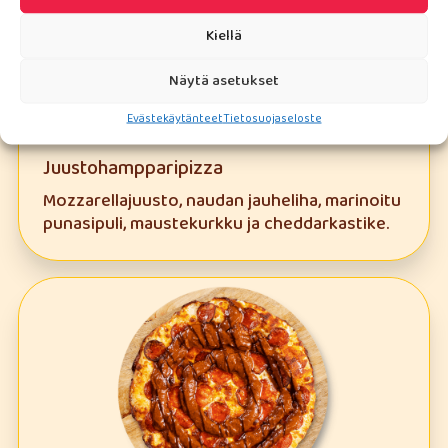
Kiellä
Näytä asetukset
Evästekäytänteet
Tietosuojaseloste
Juustohampparipizza
Mozzarellajuusto, naudan jauheliha, marinoitu
punasipuli, maustekurkku ja cheddarkastike.